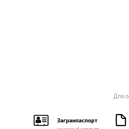
Для о
Загранпаспорт