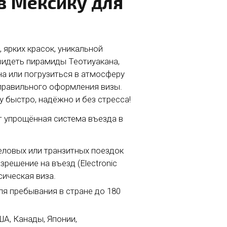
в Мексику для
 ярких красок, уникальной
видеть пирамиды Теотиуакана,
а или погрузиться в атмосферу
 правильного оформления визы.
 быстро, надёжно и без стресса!
т упрощённая система въезда в
еловых или транзитных поездок
решение на въезд (Electronic
ссическая виза.
я пребывания в стране до 180
ША, Канады, Японии,