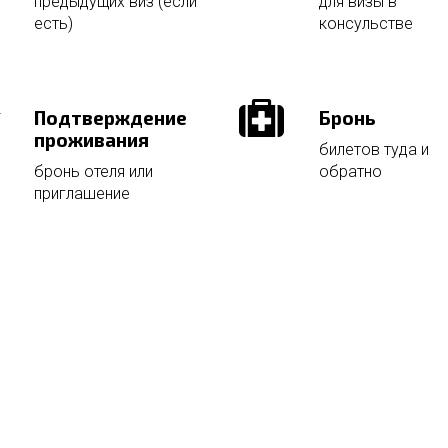
предыдущих виз (если
для визы в
есть)
консульстве
Подтверждение
Бронь
проживания
билетов туда и
бронь отеля или
обратно
приглашение