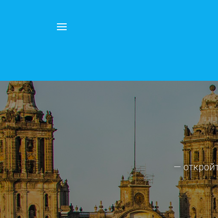
Например,
Китай
Найти
везде
— открой