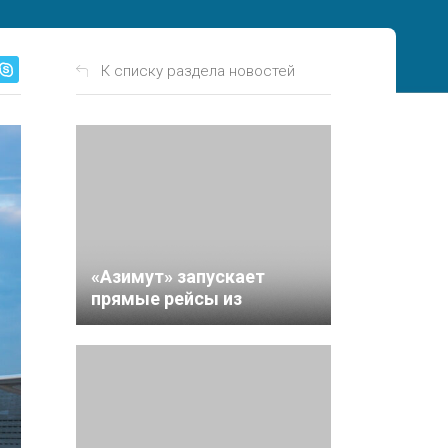
К списку раздела новостей
«Азимут» запускает
прямые рейсы из
Ижевска в Краснодар с 2
июня