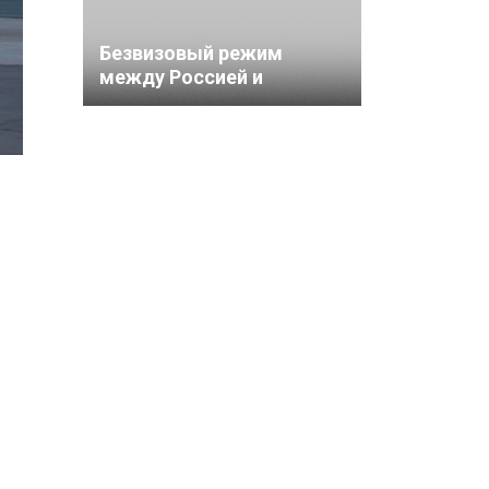
Безвизовый режим
между Россией и
Саудовской Аравией
вступил в силу с 11 мая