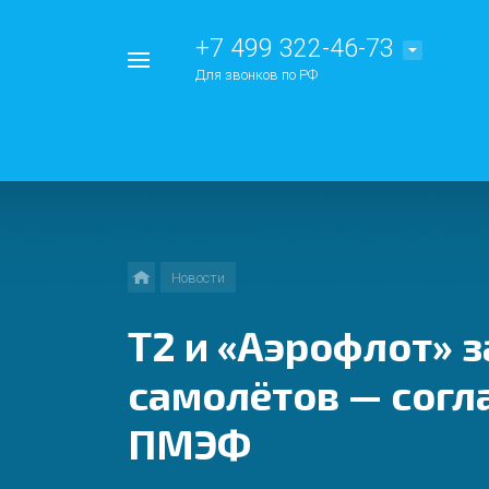
+7 499 322-46-73
Например,
Для звонков по РФ
Китай
Найти
везде
Новости
Т2 и «Аэрофлот» з
самолётов — согл
ПМЭФ