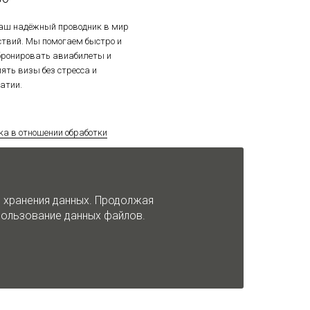
ваш надёжный проводник в мир
ствий. Мы помогаем быстро и
 бронировать авиабилеты и
ять визы без стресса и
атии.
ка в отношении обработки
альных данных
ка использования файлов cookie
и хранения данных. Продолжая
спользование данных файлов.
т