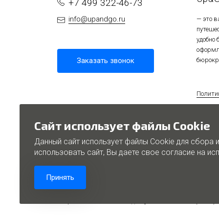
+7 499 322-46-73
info@upandgo.ru
— это 
путеше
удобно
оформл
Заказать звонок
бюрокр
Полити
персон
Полити
Сайт использует файлы Cookie
Данный сайт использует файлы Cookie для сбора 
использовать сайт, Вы даете свое согласие на и
Проек
Принять
©Up&Go — Твоя свобода путешествовать (2025)