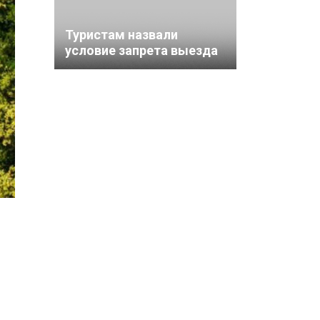
Туристам назвали
условие запрета выезда
из Турции —
неоплаченные штрафы
дорожной полиции