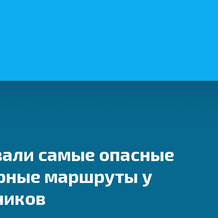
вали самые опасные
ярные маршруты у
ников