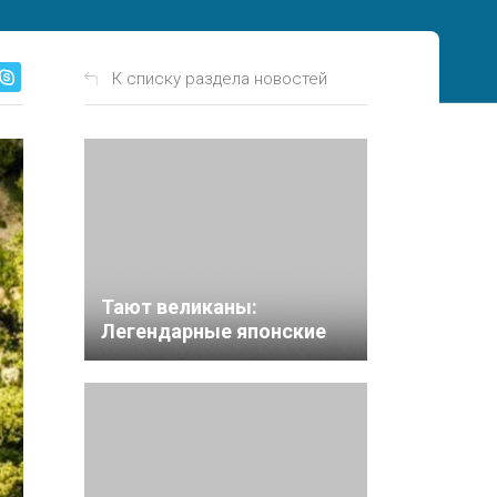
К списку раздела новостей
Тают великаны:
Легендарные японские
«снежные монстры»
могут исчезнуть
навсегда