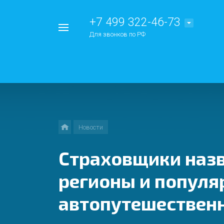
+7 499 322-46-73
Например,
Для звонков по РФ
Китай
Найти
везде
Новости
Страховщики наз
регионы и попул
автопутешествен