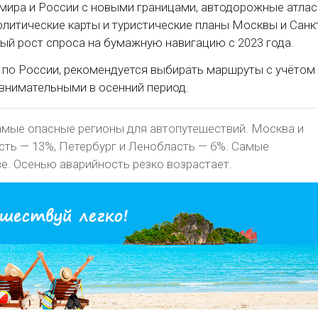
 мира и России с новыми границами, автодорожные атла
олитические карты и туристические планы Москвы и Санк
ый рост спроса на бумажную навигацию с 2023 года.
по России, рекомендуется выбирать маршруты с учётом
 внимательными в осенний период.
амые опасные регионы для автопутешествий. Москва и
ть — 13%, Петербург и Ленобласть — 6%. Самые
е. Осенью аварийность резко возрастает.