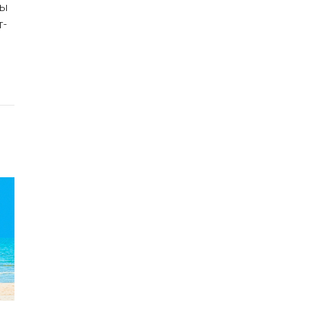
сы
т-