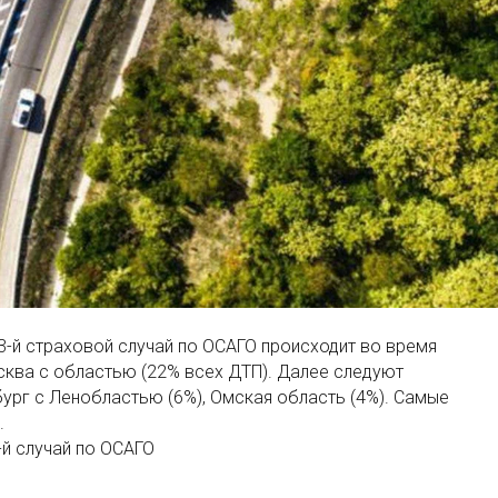
-й страховой случай по ОСАГО происходит во время
сква с областью (22% всех ДТП). Далее следуют
бург с Ленобластью (6%), Омская область (4%). Самые
.
й случай по ОСАГО