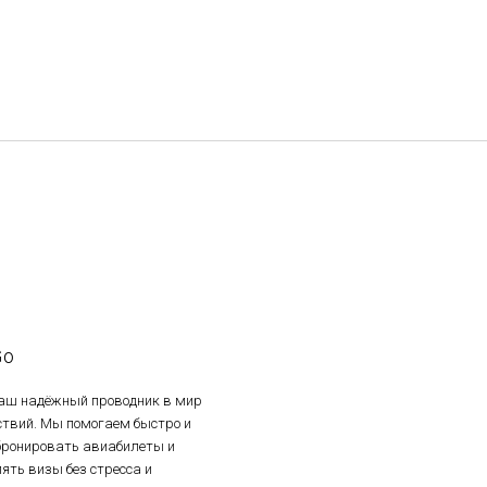
Go
ваш надёжный проводник в мир
ствий. Мы помогаем быстро и
 бронировать авиабилеты и
ять визы без стресса и