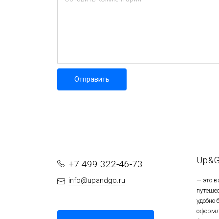
Отправить
Up&
+7 499 322-46-73
info@upandgo.ru
— это 
путеше
удобно
оформл