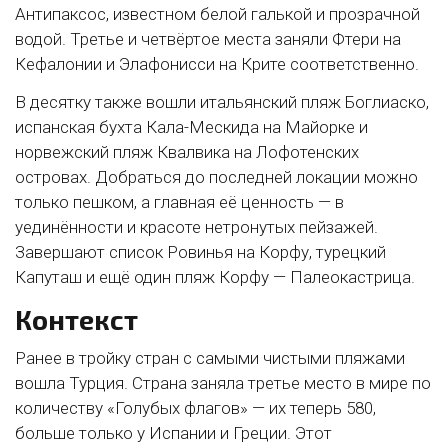
Антипаксос, известном белой галькой и прозрачной
водой. Третье и четвёртое места заняли Фтери на
Кефалонии и Элафонисси на Крите соответственно.
В десятку также вошли итальянский пляж Боглиаско,
испанская бухта Кала-Мескида на Майорке и
норвежский пляж Квалвика на Лофотенских
островах. Добраться до последней локации можно
только пешком, а главная её ценность — в
уединённости и красоте нетронутых пейзажей.
Завершают список Ровинья на Корфу, турецкий
Капуташ и ещё один пляж Корфу — Палеокастрица.
Контекст
Ранее в тройку стран с самыми чистыми пляжами
вошла Турция. Страна заняла третье место в мире по
количеству «Голубых флагов» — их теперь 580,
больше только у Испании и Греции. Этот