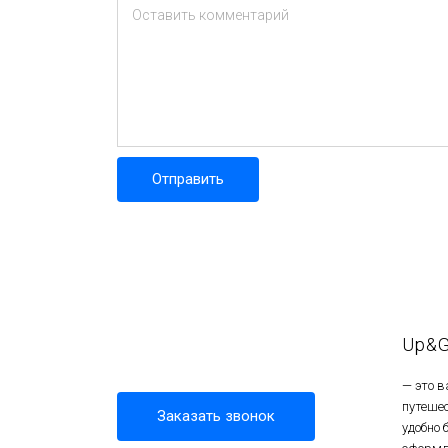
Оставить комментарий
Отправить
Up&
— это 
путеше
Заказать звонок
удобно