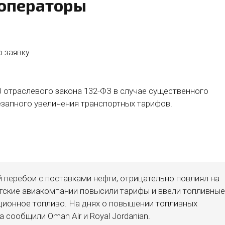
роператоры
ю заявку
 отраслевого закона 132-ФЗ в случае существенного
езапного увеличения транспортных тарифов.
перебои с поставками нефти, отрицательно повлиял на
тские авиакомпании повысили тарифы и ввели топливные
ционное топливо. На днях о повышении топливных
 сообщили Oman Air и Royal Jordanian.