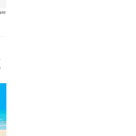
ния
т
е