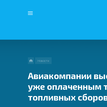
Например,
Китай
Найти
везде
Новости
Авиакомпании выс
уже оплаченным т
топливных сборо