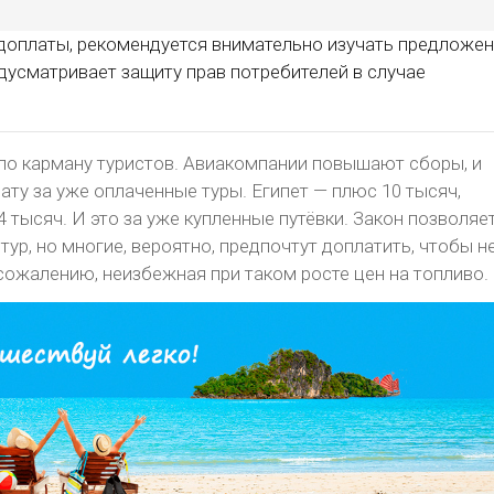
доплаты, рекомендуется внимательно изучать предложе
едусматривает защиту прав потребителей в случае
по карману туристов. Авиакомпании повышают сборы, и
ту за уже оплаченные туры. Египет — плюс 10 тысяч,
 тысяч. И это за уже купленные путёвки. Закон позволяе
тур, но многие, вероятно, предпочтут доплатить, чтобы н
к сожалению, неизбежная при таком росте цен на топливо.