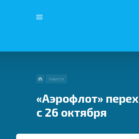
Например,
Китай
Найти
везде
Новости
«Аэрофлот» перех
с 26 октября