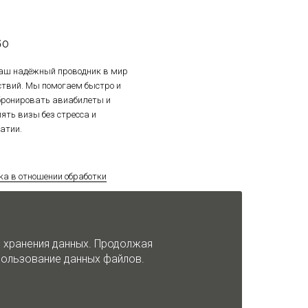
Go
ваш надёжный проводник в мир
ствий. Мы помогаем быстро и
 бронировать авиабилеты и
ять визы без стресса и
атии.
ка в отношении обработки
альных данных
ка использования файлов cookie
и хранения данных. Продолжая
спользование данных файлов.
т