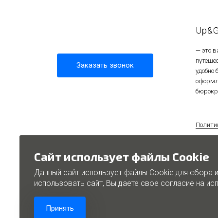
Up&
— это 
путеше
Заказать звонок
удобно
оформл
бюрокр
Полити
персон
Полити
Сайт использует файлы Cookie
Данный сайт использует файлы Cookie для сбора 
использовать сайт, Вы даете свое согласие на и
Проек
Принять