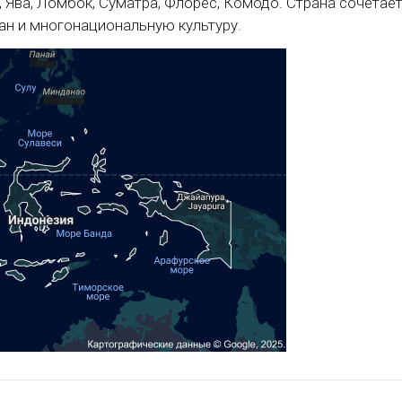
, Ява, Ломбок, Суматра, Флорес, Комодо. Страна сочетае
еан и многонациональную культуру.