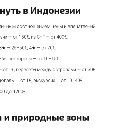
хнуть в Индонезии
личным соотношением цены и впечатлений.
зии — от 150€, из СНГ — от 400€.
 3★ — 25–50€, 4★ — от 70€.
–6€, рестораны — от 10–15€.
 — от 1€, перелёты между островами — от 30€.
допады — от 1€, экскурсии — от 10–40€.
00 до 1200€.
а и природные зоны