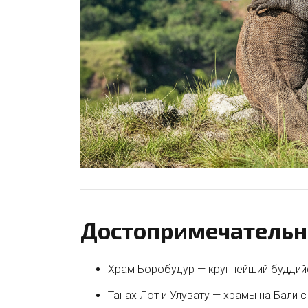
Достопримечательн
Храм Боробудур — крупнейший буддийс
Танах Лот и Улувату — храмы на Бали с