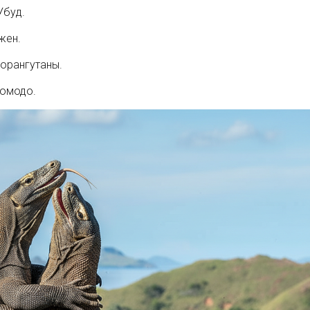
Убуд.
жен.
 орангутаны.
комодо.