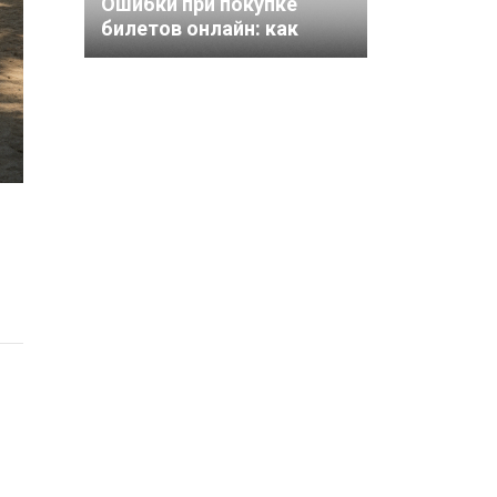
Ошибки при покупке
билетов онлайн: как
избежать лишних трат и
стресса?
и