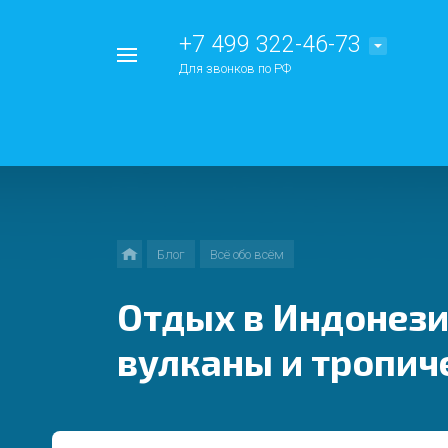
+7 499 322-46-73
Например,
Для звонков по РФ
Китай
Найти
везде
Блог
Всё обо всём
Отдых в Индонезии
вулканы и тропич