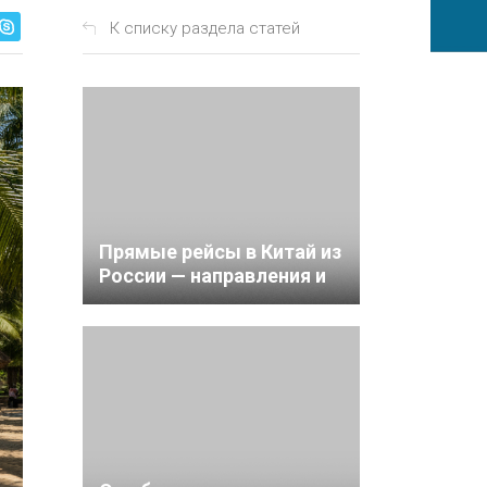
К списку раздела статей
Прямые рейсы в Китай из
России — направления и
цены