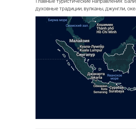
Главные туристические направления: Бали
духовные традиции, вулканы, джунгли, ок