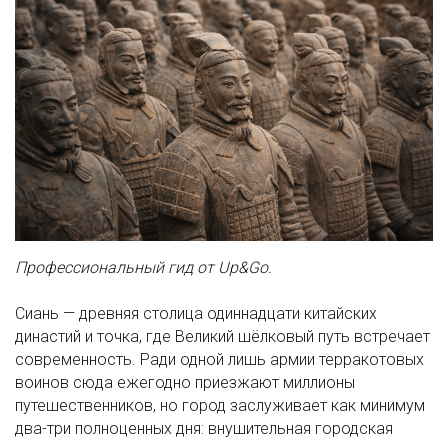
Профессиональный гид от Up&Go.
Сиань — древняя столица одиннадцати китайских
династий и точка, где Великий шёлковый путь встречает
современность. Ради одной лишь армии терракотовых
воинов сюда ежегодно приезжают миллионы
путешественников, но город заслуживает как минимум
два-три полноценных дня: внушительная городская