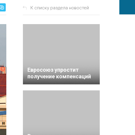
К списку раздела новостей
Евросоюз упростит
получение компенсаций
для авиапассажиров —
новые правила