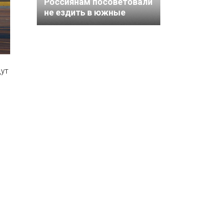
Россиянам посоветовали
не ездить в южные
регионы Китая из-за
супертайфуна
дут