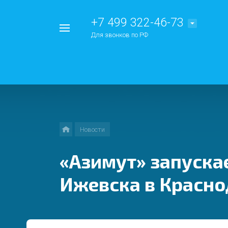
+7 499 322-46-73
Например,
Для звонков по РФ
Китай
Найти
везде
Новости
«Азимут» запуска
Ижевска в Красно