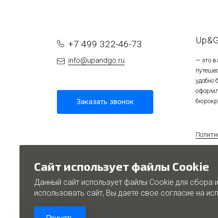
Up&
+7 499 322-46-73
info@upandgo.ru
— это 
путеше
удобно
оформл
Заказать звонок
бюрокр
Полити
персон
Полити
Сайт использует файлы Cookie
Данный сайт использует файлы Cookie для сбора 
использовать сайт, Вы даете свое согласие на и
Проек
Принять