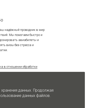
Go
ваш надёжный проводник в мир
ствий. Мы помогаем быстро и
 бронировать авиабилеты и
ять визы без стресса и
атии.
ка в отношении обработки
альных данных
ка использования файлов cookie
и хранения данных. Продолжая
спользование данных файлов.
т