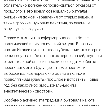
обязательно должен сопровождаться отказом от
прошлого: в это время совершались ритуалы
очищения домов, избавления от старых вещей, а
также громкие шумовые действия, призванные
отпугнуть злых духов.
Позже эта идея трансформировалась в более
практический и символический ритуал. В разных
частях Италии существовало убеждение, что старые
вещи несут на себе отпечаток переживаний, неудач и
отрицательной энергии прожитого года. Чтобы не
переносить это в будущее, старые предметы
выбрасывались через окно ровно в полночь,
позволяя
«завершить»
прошлое и встретить Новый
год без каких-либо эмоциональных или
энергетических «хвостов».
Особенно активно эта традиция бытовала на юге
Италии, где влияние народных верований и обрядов