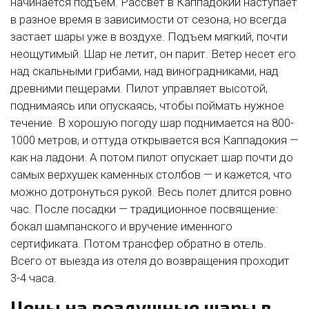
начинается подъем. Рассвет в Каппадокии наступает
в разное время в зависимости от сезона, но всегда
застает шары уже в воздухе. Подъем мягкий, почти
неощутимый. Шар не летит, он парит. Ветер несет его
над скальными грибами, над виноградниками, над
древними пещерами. Пилот управляет высотой,
поднимаясь или опускаясь, чтобы поймать нужное
течение. В хорошую погоду шар поднимается на 800-
1000 метров, и оттуда открывается вся Каппадокия —
как на ладони. А потом пилот опускает шар почти до
самых верхушек каменных столбов — и кажется, что
можно дотронуться рукой. Весь полет длится ровно
час. После посадки — традиционное посвящение:
бокал шампанского и вручение именного
сертификата. Потом трансфер обратно в отель.
Всего от выезда из отеля до возвращения проходит
3-4 часа.
Цены на воздушные шары в