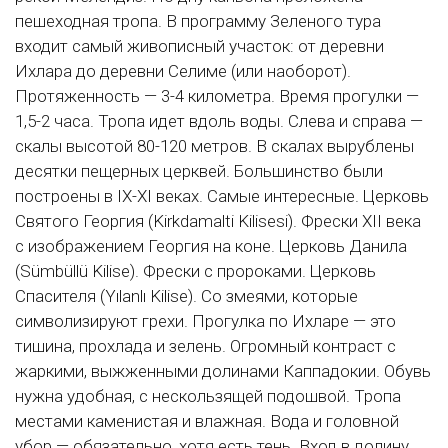
пешеходная тропа. В программу Зеленого тура
входит самый живописный участок: от деревни
Ихлара до деревни Селиме (или наоборот).
Протяженность — 3-4 километра. Время прогулки —
1,5-2 часа. Тропа идет вдоль воды. Слева и справа —
скалы высотой 80-120 метров. В скалах вырублены
десятки пещерных церквей. Большинство были
построены в IX-XI веках. Самые интересные. Церковь
Святого Георгия (Kirkdamalti Kilisesi). Фрески XII века
с изображением Георгия на коне. Церковь Данила
(Sümbüllü Kilise). Фрески с пророками. Церковь
Спасителя (Yılanlı Kilise). Со змеями, которые
символизируют грехи. Прогулка по Ихларе — это
тишина, прохлада и зелень. Огромный контраст с
жаркими, выжженными долинами Каппадокии. Обувь
нужна удобная, с нескользящей подошвой. Тропа
местами каменистая и влажная. Вода и головной
убор — обязательно, хотя есть тень. Вход в долину