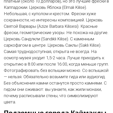
платный (около 10 долларов), но это лучшие фрески в
Каппадокии. Церковь Яблока (Elmalı Kilise).
Небольшая, с куполом и крестом. Фрески хуже
сохранности, но интересны композицией. Церковь
Святой Варвары (Azize Barbara Kilisesi). Красные
фрески, геометрические узоры. Не похожа на другие.
Церковь Сандлкли (Sandıklı Kilise). С каменным
саркофагом в центре. Церковь Саклы (Saklı Kilise).
Самая труднодоступная, открыта не всегда. На
осмотр музея уходит 1,5-2 часа. Лучше приходить к
открытию в 8:00 или после 16:00, когда меньше групп.
Фотографировать без вспышки можно. Со вспышкой
— нельзя. Обязательно возьмите гида или аудиогид.
Без объяснения камни останутся просто камнями. С
гидом они оживают: вы узнаете, как жили монахи,
почему расписывали стены, что символизируют
цвета.
Подземные города Каймаклы