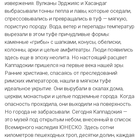
извержения. Вулканы Эрджияс и Хасандаг
выбрасывали тонны пепла и лавы, которые оседали,
спрессовывались и превращались в туф — мягкую,
пористую породу. Вода, ветер и перепады температур
вырезали в этом туфе причудливые формы:
каменные «грибы» с шапками, конусы, обелиски,
колонны, арки и целые амфитеатры. Люди появились
здесь еще в эпоху неолита. Но настоящий расцвет
Каппадокии пришелся на первые века нашей эры.
Ранние христиане, спасаясь от преследований
римских императоров, нашли в мягком туфе
идеальное укрытие. Они вырубали в скалах дома,
церкви, монастыри и целые подземные города. Когда
опасность проходила, они выходили на поверхность.
Но города не забрасывали. Сегодня Каппадокия —
это музей под открытым небом, внесенный в список
Всемирного наследия ЮНЕСКО. Здесь сотни
километров пешеходных троп, десятки долин, каждая