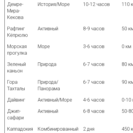
Демре-
История/Море
10-12 часов
110 
Мира-
Кекова
Рафтинг
Активный
8-9 часов
50 к
Кёпрюлю
Морская
Море
3-6 часов
0 км
прогулка
Зеленый
Природа
6-7 часов
80 к
каньон
Гора
Природа/
6-7 часов
90 к
Тахталы
Панорама
Дайвинг
Активный/Море
4-6 часов
0-10
Джип-
Активный
6-8 часов
50-8
сафари
Каппадокия
Комбинированный
2 дня
450 