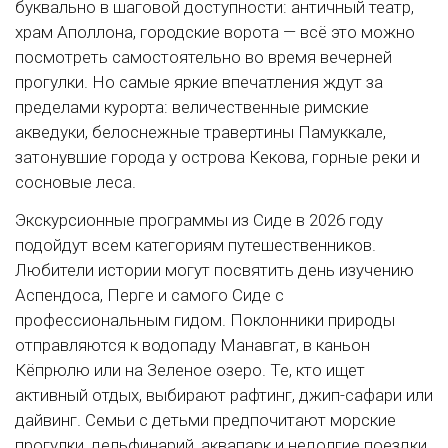
буквально в шаговой доступности: античный театр,
храм Аполлона, городские ворота — всё это можно
посмотреть самостоятельно во время вечерней
прогулки. Но самые яркие впечатления ждут за
пределами курорта: величественные римские
акведуки, белоснежные травертины Памуккале,
затонувшие города у острова Кекова, горные реки и
сосновые леса.
Экскурсионные программы из Сиде в 2026 году
подойдут всем категориям путешественников.
Любители истории могут посвятить день изучению
Аспендоса, Перге и самого Сиде с
профессиональным гидом. Поклонники природы
отправляются к водопаду Манавгат, в каньон
Кёпрюлю или на Зеленое озеро. Те, кто ищет
активный отдых, выбирают рафтинг, джип-сафари или
дайвинг. Семьи с детьми предпочитают морские
прогулки, дельфинарий, аквапарк и недолгие поездки