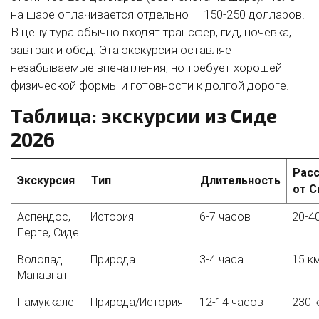
на шаре оплачивается отдельно — 150-250 долларов.
В цену тура обычно входят трансфер, гид, ночевка,
завтрак и обед. Эта экскурсия оставляет
незабываемые впечатления, но требует хорошей
физической формы и готовности к долгой дороге.
Таблица: экскурсии из Сиде
2026
Рас
Экскурсия
Тип
Длительность
от С
Аспендос,
История
6-7 часов
20-4
Перге, Сиде
Водопад
Природа
3-4 часа
15 к
Манавгат
Памуккале
Природа/История
12-14 часов
230 