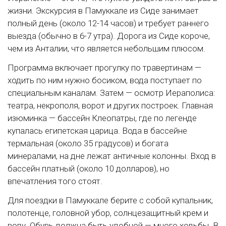
жизни. Экскурсия в Памуккале из Сиде занимает
полный день (около 12-14 часов) и требует раннего
выезда (обычно в 6-7 утра). Дорога из Сиде короче,
чем из Анталии, что является небольшим плюсом.
Программа включает прогулку по травертинам —
ходить по ним нужно босиком, вода поступает по
специальным каналам. Затем — осмотр Иераполиса:
театра, некрополя, ворот и других построек. Главная
изюминка — бассейн Клеопатры, где по легенде
купалась египетская царица. Вода в бассейне
термальная (около 35 градусов) и богата
минералами, на дне лежат античные колонны. Вход в
бассейн платный (около 10 долларов), но
впечатления того стоят.
Для поездки в Памуккале берите с собой купальник,
полотенце, головной убор, солнцезащитный крем и
воду. Обувь должна быть удобной — много ходьбы. В